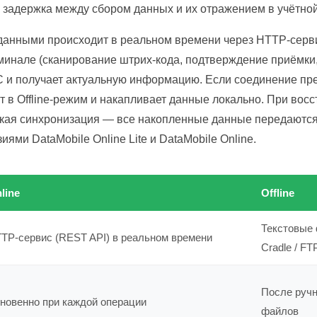
а задержка между сбором данных и их отражением в учётной
анными происходит в реальном времени через HTTP-серви
минале (сканирование штрих-кода, подтверждение приёмки
С и получает актуальную информацию. Если соединение пре
 в Offline-режим и накапливает данные локально. При вос
кая синхронизация — все накопленные данные передаются в
ями DataMobile Online Lite и DataMobile Online.
line
Offline
Текстовые
TP-сервис (REST API) в реальном времени
Cradle / FT
После ручн
новенно при каждой операции
файлов