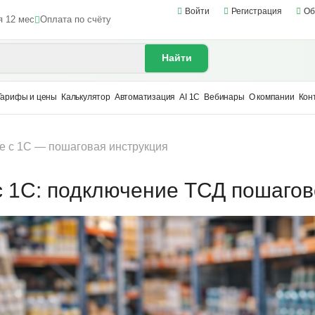
Войти
Регистрация
Об
я 12 мес
Оплата по счёту
Найти
Тарифы и цены
Калькулятор
Автоматизация
AI 1С
Вебинары
О компании
Кон
e с 1С — пошаговая инструкция
с 1С: подключение ТСД пошагов