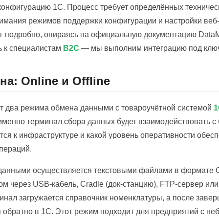
 конфигурацию 1С. Процесс требует определённых техничес
имания режимов поддержки конфигурации и настройки веб-с
 подробно, опираясь на официальную документацию DataM
ь к специалистам
B2C
— мы выполним интеграцию под клю
: Online и Offline
т два режима обмена данными с товароучётной системой
1
именно терминал сбора данных будет взаимодействовать с 
ся к инфраструктуре и какой уровень оперативности обесп
пераций.
анными осуществляется текстовыми файлами в формате 
м через USB-кабель, Cradle (док-станцию), FTP-сервер или
инал загружается справочник номенклатуры, а после заве
 обратно в 1С. Этот режим подходит для предприятий с н