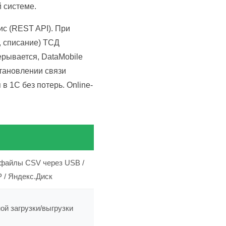
 системе.
с (REST API). При
, списание) ТСД
рывается, DataMobile
становлении связи
 1С без потерь. Online-
 файлы CSV через USB /
P / Яндекс.Диск
ой загрузки/выгрузки