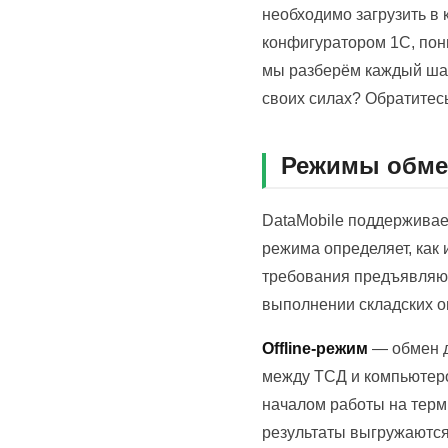
необходимо загрузить в
конфигуратором 1С, пон
мы разберём каждый шаг
своих силах? Обратитес
Режимы обмена
DataMobile поддерживае
режима определяет, как 
требования предъявляют
выполнении складских о
Offline-режим
— обмен д
между ТСД и компьютеро
началом работы на терм
результаты выгружаются