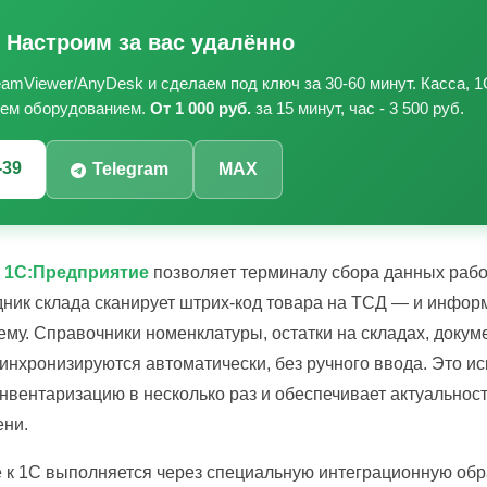
 Настроим за вас удалённо
mViewer/AnyDesk и сделаем под ключ за 30-60 минут. Касса, 1С
сем оборудованием.
От 1 000 руб.
за 15 минут, час - 3 500 руб.
-39
Telegram
MAX
с
1С:Предприятие
позволяет терминалу сбора данных рабо
дник склада сканирует штрих-код товара на ТСД — и инфо
ему. Справочники номенклатуры, остатки на складах, докум
инхронизируются автоматически, без ручного ввода. Это и
нвентаризацию в несколько раз и обеспечивает актуальност
ени.
 к 1С выполняется через специальную интеграционную обра