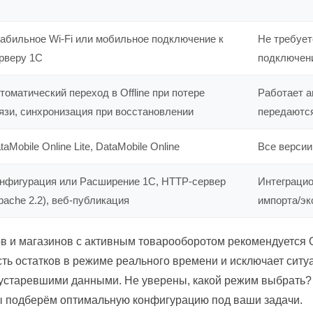
абильное Wi-Fi или мобильное подключение к
Не требует
рверу 1С
подключен
томатический переход в Offline при потере
Работает а
язи, синхронизация при восстановлении
передаютс
taMobile Online Lite, DataMobile Online
Все версии
нфигурация или Расширение 1С, HTTP-сервер
Интеграцио
pache 2.2), веб-публикация
импорта/эк
в и магазинов с активным товарооборотом рекомендуется 
ть остатков в режиме реального времени и исключает ситуа
 устаревшими данными. Не уверены, какой режим выбрать?
 подберём оптимальную конфигурацию под ваши задачи.