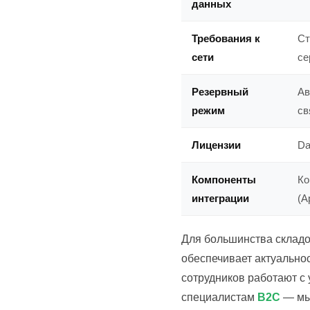
данных
Требования к
Ст
сети
се
Резервный
Ав
режим
св
Лицензии
Da
Компоненты
Ко
интеграции
(A
Для большинства складо
обеспечивает актуальнос
сотрудников работают с
специалистам
B2C
— мы