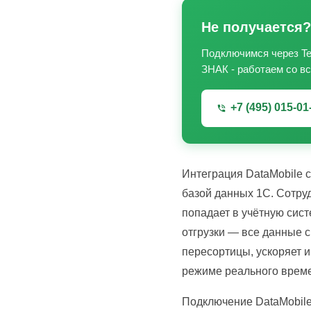
Не получается?
Подключимся через Tea
ЗНАК - работаем со в
+7 (495) 015-01
Интеграция DataMobile 
базой данных 1С. Сотру
попадает в учётную сист
отгрузки — все данные с
пересортицы, ускоряет и
режиме реального врем
Подключение DataMobile