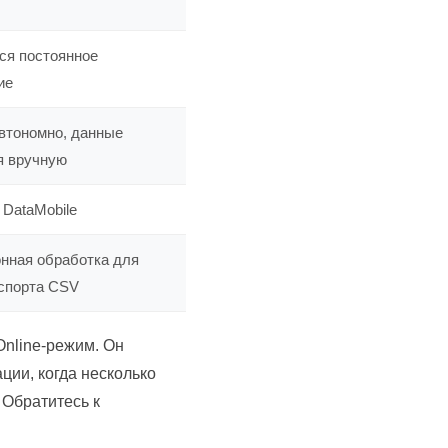
ся постоянное
ие
втономно, данные
я вручную
 DataMobile
нная обработка для
спорта CSV
Online-режим. Он
ции, когда несколько
 Обратитесь к