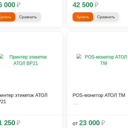
6 000
₽
42 500
₽
Купить
Сравнить
Купить
Сравнить
интер этикеток АТОЛ
POS-монитор АТОЛ TM
P21
1 250
₽
23 000
₽
от