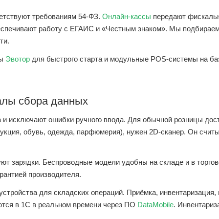
ветствуют требованиям 54-ФЗ.
Онлайн-кассы
передают фискальн
беспечивают работу с ЕГАИС и «Честным знаком». Мы подбирае
ти.
ты
Эвотор
для быстрого старта и модульные POS-системы на баз
алы сбора данных
 и исключают ошибки ручного ввода. Для обычной розницы дост
укция, обувь, одежда, парфюмерия), нужен 2D-сканер. Он счит
ют зарядки. Беспроводные модели удобны на складе и в торго
арантией производителя.
стройства для складских операций. Приёмка, инвентаризация,
ются в 1С в реальном времени через ПО
DataMobile
. Инвентариз