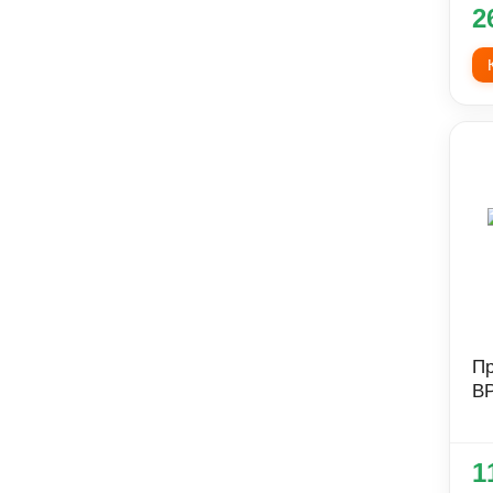
2
Пр
B
1