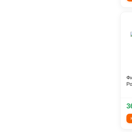
Фи
Po
3