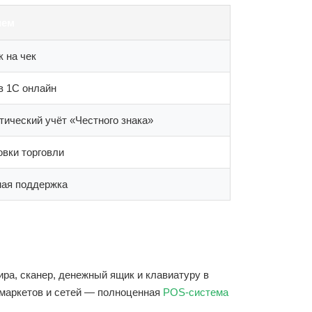
ием
к на чек
в 1С онлайн
тический учёт «Честного знака»
овки торговли
ная поддержка
ра, сканер, денежный ящик и клавиатуру в
рмаркетов и сетей — полноценная
POS-система