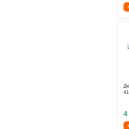
Де
41
4