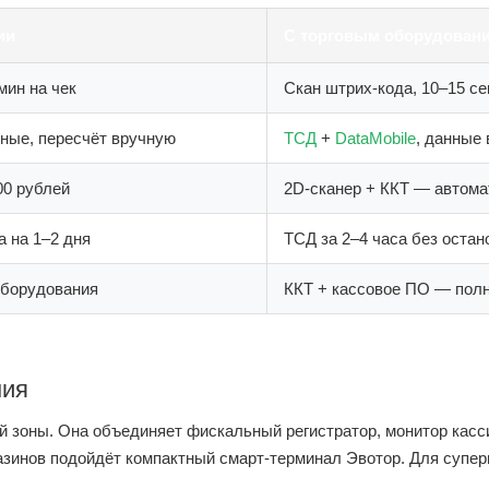
ии
С торговым оборудован
мин на чек
Скан штрих-кода, 10–15 се
ные, пересчёт вручную
ТСД
+
DataMobile
, данные 
00 рублей
2D-сканер + ККТ — автома
а на 1–2 дня
ТСД за 2–4 часа без остан
оборудования
ККТ + кассовое ПО — пол
ния
зоны. Она объединяет фискальный регистратор, монитор касси
азинов подойдёт компактный смарт-терминал Эвотор. Для супе