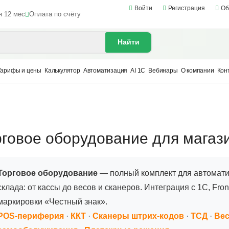
Войти
Регистрация
Об
я 12 мес
Оплата по счёту
Найти
Тарифы и цены
Калькулятор
Автоматизация
AI 1С
Вебинары
О компании
Кон
рговое оборудование для магаз
Торговое оборудование
— полный комплект для автоматиз
склада: от кассы до весов и сканеров. Интеграция с 1С, F
маркировки «Честный знак».
POS-периферия
·
ККТ
·
Сканеры штрих-кодов
·
ТСД
·
Ве