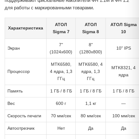
поддерживают фискальные накопители ФН 1.1М и ФН 1.2
для работы с маркированными товарами.
АТОЛ
АТОЛ
АТОЛ Sigma
Характеристика
Sigma 7
Sigma 8
10
7"
8"
Экран
10" IPS
(1024x600)
(1280x800)
MTK6580,
MTK6580, 4
MTK8321, 4
Процессор
4 ядра, 1,3
ядра, 1,3
ядра
ГГц
ГГц
Память
1 ГБ / 8 ГБ
1 ГБ / 8 ГБ
1 ГБ / 8 ГБ
Вес
600 г
1,1 кг
—
Скорость печати
70 мм/сек
80 мм/сек
100 мм/сек
Автоотрезчик
Нет
Да
Да