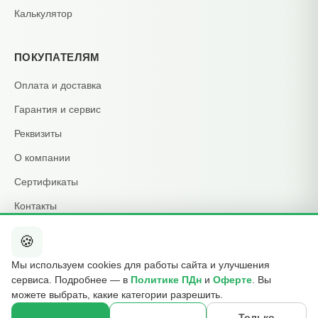
Калькулятор
ПОКУПАТЕЛЯМ
Оплата и доставка
Гарантия и сервис
Реквизиты
О компании
Сертификаты
Контакты
🍪
КОНТАКТЫ
Мы используем cookies для работы сайта и улучшения
+7 495 015-01-39
сервиса. Подробнее — в
Политике ПДн
и
Оферте
. Вы
📞
ежедневно 09:00–21:00
можете выбрать, какие категории разрешить.
info@b2cmsk.ru
✉️
Только