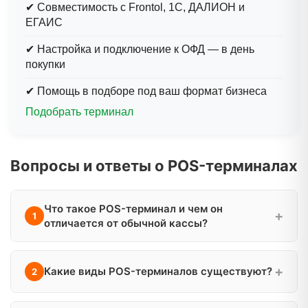
✔
Совместимость с Frontol, 1С, ДАЛИОН и
ЕГАИС
✔
Настройка и подключение к ОФД — в день
покупки
✔
Помощь в подборе под ваш формат бизнеса
Подобрать терминал
Вопросы и ответы о POS-терминалах
Что такое POS-терминал и чем он
отличается от обычной кассы?
POS-терминал (Point of Sale) — это
программно-аппаратный комплекс для
Какие виды POS-терминалов существуют?
автоматизации расчётов с покупателями на
торговой точке. В отличие от простого
POS-терминалы делятся на три основных типа