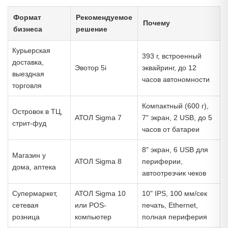
Формат
Рекомендуемое
Почему
бизнеса
решение
Курьерская
393 г, встроенный
доставка,
Эвотор 5i
эквайринг, до 12
выездная
часов автономности
торговля
Компактный (600 г),
Островок в ТЦ,
АТОЛ Sigma 7
7" экран, 2 USB, до 5
стрит-фуд
часов от батареи
8" экран, 6 USB для
Магазин у
АТОЛ Sigma 8
периферии,
дома, аптека
автоотрезчик чеков
Супермаркет,
АТОЛ Sigma 10
10" IPS, 100 мм/сек
сетевая
или POS-
печать, Ethernet,
розница
компьютер
полная периферия