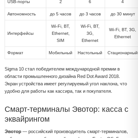
USB-порты
2
6
4
Автономность
до 5 часов
до 3 часов
до 30 минут
Wi-Fi, BT,
Wi-Fi, BT,
Wi-Fi, BT, 3G,
Интерфейсы
Ethernet,
3G,
Ethernet
SIM
Ethernet
Формат
Мобильный
Настольный
Стационарный
Sigma 10 стал победителем международной премии в
области промышленного дизайна Red Dot Award 2018.
Экран устройства имеет регулируемый угол наклона, что
удобно для работы как кассира, так и покупателя.
Смарт-терминалы Эвотор: касса с
эквайрингом
Эвотор
— российский производитель смарт-терминалов,