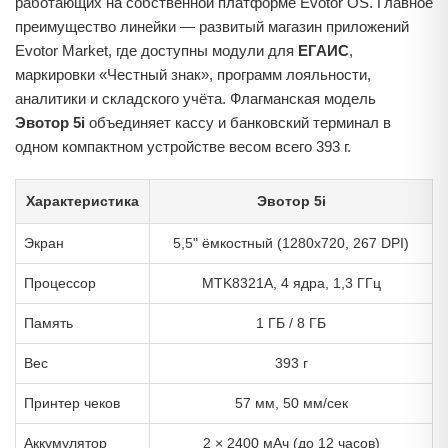
работающих на собственной платформе Evotor OS. Главное
преимущество линейки — развитый магазин приложений
Evotor Market, где доступны модули для
ЕГАИС
,
маркировки «Честный знак», программ лояльности,
аналитики и складского учёта. Флагманская модель
Эвотор 5i
объединяет кассу и банковский терминал в
одном компактном устройстве весом всего 393 г.
Характеристика
Эвотор 5i
Экран
5,5" ёмкостный (1280x720, 267 DPI)
Процессор
MTK8321A, 4 ядра, 1,3 ГГц
Память
1 ГБ / 8 ГБ
Вес
393 г
Принтер чеков
57 мм, 50 мм/сек
Аккумулятор
2 × 2400 мАч (до 12 часов)