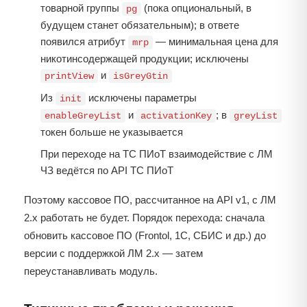
товарной группы
(пока опциональный, в
pg
будущем станет обязательным); в ответе
появился атрибут
— минимальная цена для
mrp
никотинсодержащей продукции; исключены
и
printView
isGreyGtin
Из
исключены параметры
init
и
; в
enableGreyList
activationKey
greyList
токен больше не указывается
При переходе на ТС ПИоТ взаимодействие с ЛМ
ЧЗ ведётся по API ТС ПИоТ
Поэтому кассовое ПО, рассчитанное на API v1, с ЛМ
2.x работать не будет. Порядок перехода: сначала
обновить кассовое ПО (Frontol, 1С, СБИС и др.) до
версии с поддержкой ЛМ 2.x — затем
переустанавливать модуль.