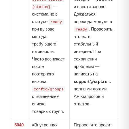
—
и ввести заново.
{status}
система не в
Дождаться
статусе
перехода модуля в
ready
при вызове
. Проверить,
ready
метода,
что есть
требующего
стабильный
готовности.
интернет. При
Часто возникает
сохранении
после
проблемы —
повторного
написать на
вызова
support@crpt.ru
с
полными логами
config/groups
с изменением
API-запросов и
списка
ответов.
товарных групп.
5040
«Внутренняя
Первое, что просит