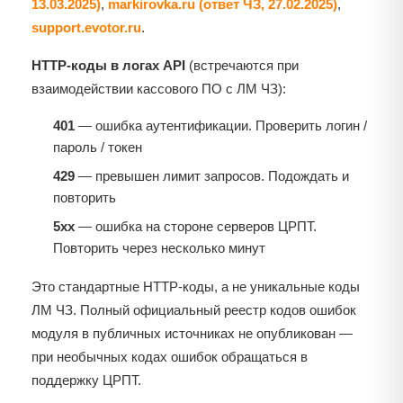
13.03.2025)
,
markirovka.ru (ответ ЧЗ, 27.02.2025)
,
support.evotor.ru
.
HTTP-коды в логах API
(встречаются при
взаимодействии кассового ПО с ЛМ ЧЗ):
401
— ошибка аутентификации. Проверить логин /
пароль / токен
429
— превышен лимит запросов. Подождать и
повторить
5xx
— ошибка на стороне серверов ЦРПТ.
Повторить через несколько минут
Это стандартные HTTP-коды, а не уникальные коды
ЛМ ЧЗ. Полный официальный реестр кодов ошибок
модуля в публичных источниках не опубликован —
при необычных кодах ошибок обращаться в
поддержку ЦРПТ.