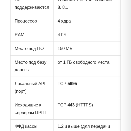
поддерживаются
8, 8.1
Процессор
4 ядра
RAM
4 ГБ
Место под ПО
150 МБ
Место под базу
от 1 ГБ свободного места
данных
Локальный API
TCP
5995
(порт)
Исходящие к
TCP
443
(HTTPS)
серверам ЦРПТ
ФФД кассы
1.2 и выше (для передачи