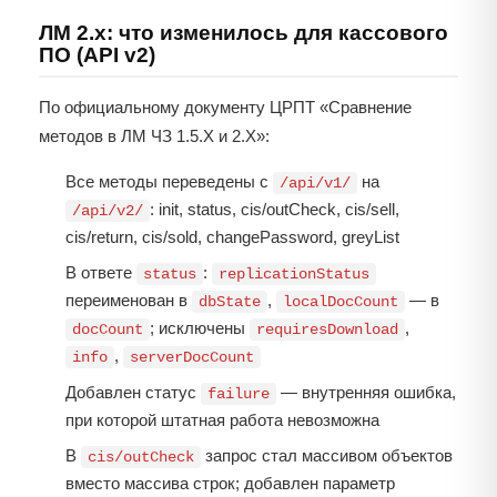
ЛМ 2.x: что изменилось для кассового
ПО (API v2)
По официальному документу ЦРПТ «Сравнение
методов в ЛМ ЧЗ 1.5.X и 2.X»:
Все методы переведены с
на
/api/v1/
: init, status, cis/outCheck, cis/sell,
/api/v2/
cis/return, cis/sold, changePassword, greyList
В ответе
:
status
replicationStatus
переименован в
,
— в
dbState
localDocCount
; исключены
,
docCount
requiresDownload
,
info
serverDocCount
Добавлен статус
— внутренняя ошибка,
failure
при которой штатная работа невозможна
В
запрос стал массивом объектов
cis/outCheck
вместо массива строк; добавлен параметр