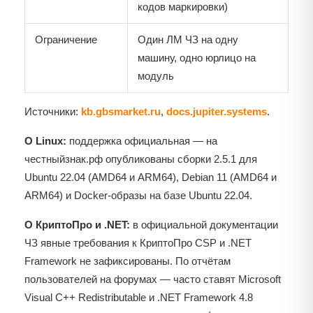
кодов маркировки)
Ограничение
Один ЛМ ЧЗ на одну
машину, одно юрлицо на
модуль
Источники:
kb.gbsmarket.ru
,
docs.jupiter.systems
.
О Linux:
поддержка официальная — на
честныйзнак.рф опубликованы сборки 2.5.1 для
Ubuntu 22.04 (AMD64 и ARM64), Debian 11 (AMD64 и
ARM64) и Docker-образы на базе Ubuntu 22.04.
О КриптоПро и .NET:
в официальной документации
ЧЗ явные требования к КриптоПро CSP и .NET
Framework не зафиксированы. По отчётам
пользователей на форумах — часто ставят Microsoft
Visual C++ Redistributable и .NET Framework 4.8