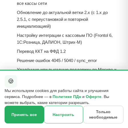
все кассы сети
Обновление до актуальной ветки 2.x (с 1.x до
2.5.1, с переустановкой и повторной
инициализацией)
Настройку интеграции с кассовым ПО (Frontol 6,
1С:Розница, ДАЛИОН, Штрих-М)
Перевод ККТ на ФФД 1.2
Решение ошибок 4045 / 5040 / sync_error
Удалённую или выездную поддержку по Москве и
МО
🍪
Мы используем cookies для работы сайта и улучшения
сервиса. Подробнее — в
Политике ПДн
и
Оферте
. Вы
Не получается инициализировать
можете выбрать, какие категории разрешить.
ЛМ ЧЗ?
Только
Принять все
Настроить
необходимые
×
Опишите проблему — проверим и вернёмся с
☎
Оставить контакт
решением в течение часа.