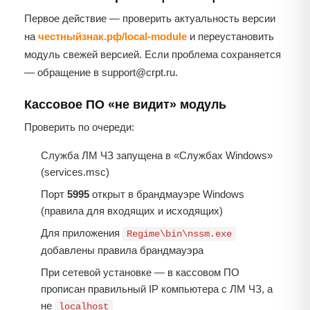
Первое действие — проверить актуальность версии
на
честныйзнак.рф/local-module
и переустановить
модуль свежей версией. Если проблема сохраняется
— обращение в support@crpt.ru.
Кассовое ПО «не видит» модуль
Проверить по очереди:
Служба ЛМ ЧЗ запущена в «Службах Windows»
(services.msc)
Порт
5995
открыт в брандмауэре Windows
(правила для входящих и исходящих)
Для приложения
Regime\bin\nssm.exe
добавлены правила брандмауэра
При сетевой установке — в кассовом ПО
прописан правильный IP компьютера с ЛМ ЧЗ, а
не
localhost