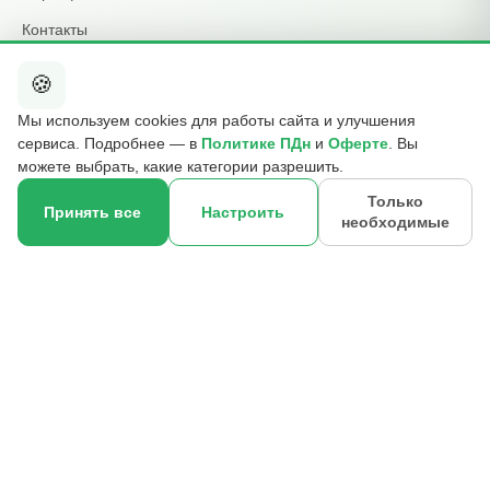
Контакты
🍪
КОНТАКТЫ
Мы используем cookies для работы сайта и улучшения
+7 495 015-01-39
сервиса. Подробнее — в
Политике ПДн
и
Оферте
. Вы
📞
ежедневно 09:00–21:00
можете выбрать, какие категории разрешить.
info@b2cmsk.ru
✉️
Только
Принять все
Настроить
необходимые
МО, Люберцы, ул. Красная, д. 4
×
📍
☎
Оставить контакт
© 2017–2026 ООО «В2С УПР» · ИНН 5027255140 · ОГРН
1175027020046 · КПП 502701001
140000, Московская обл., г. Люберцы, ул. Красная, д. 4, эт. 2, ком.
12
Реквизиты
Политика ПДн
Публичная оферта
Отзыв согласия
Контакты