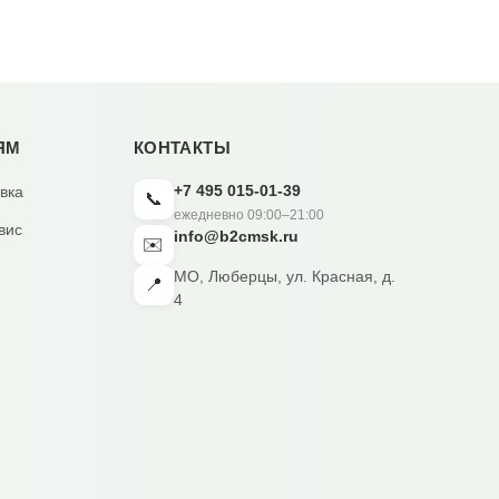
ЯМ
КОНТАКТЫ
+7 495 015-01-39
вка
📞
ежедневно 09:00–21:00
вис
info@b2cmsk.ru
✉️
МО, Люберцы, ул. Красная, д.
📍
4