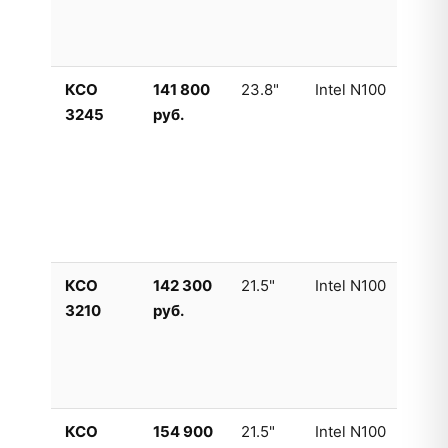
ма
фо
КСО
141 800
23.8"
Intel N100
Ув
3245
руб.
дл
на
Оп
су
бо
ас
КСО
142 300
21.5"
Intel N100
Ко
3210
руб.
ве
Со
ма
са
КСО
154 900
21.5"
Intel N100
Фр