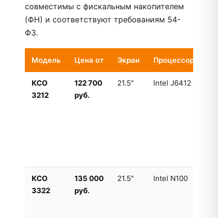
совместимы с фискальным накопителем
(ФН) и соответствуют требованиям 54-
ФЗ.
Модель
Цена от
Экран
Процессор
На
КСО
122 700
21.5"
Intel J6412
Бю
3212
руб.
дл
ма
на
со
ЕГ
че
КСО
135 000
21.5"
Intel N100
Ун
3322
руб.
с 
пр
По