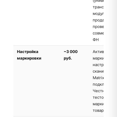
(универсал
транспортн
модуль), те
продажа алк
проверка
совместимо
ФН
Настройка
~3 000
Активация м
маркировки
руб.
маркировки,
настройка
сканировани
Matrix,
подключени
Честный ЗН
тестовое в
маркирован
товара