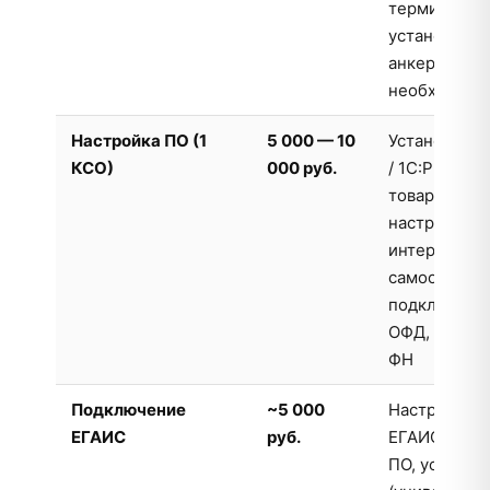
терминала о
установка н
анкеры (при
необходимо
Настройка ПО (1
5 000 — 10
Установка Fr
КСО)
000 руб.
/ 1С:РМК, за
товарной ба
настройка
интерфейса
самообслуж
подключени
ОФД, фиска
ФН
Подключение
~5 000
Настройка м
ЕГАИС
руб.
ЕГАИС в кас
ПО, установ