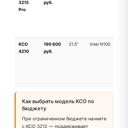
3215
руб.
дл
Pro
(б
уп
вы
пр
КСО
190 600
21.5"
Intel N100
То
4210
руб.
ра
ко
кр
се
вы
Как выбрать модель КСО по
бюджету
При ограниченном бюджете начните
с КСО 3212 — поддерживает