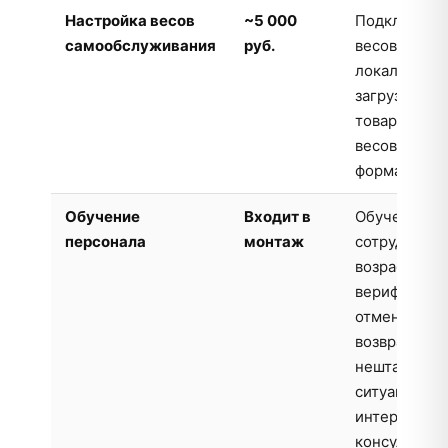
Настройка весов
~5 000
Подключен
самообслуживания
руб.
весов к КСО
локальной с
загрузка кат
товаров, на
весовых код
формата эти
Обучение
Входит в
Обучение
персонала
монтаж
сотрудников
возрастная
верификация
отмена чека
возврат, ре
нештатных
ситуаций, ра
интерфейсо
консультант