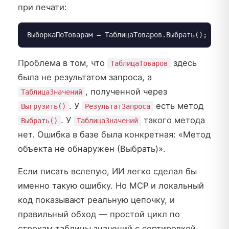
при печати:
ВыборкаПоТоварам = ТаблицаТоваров.Выбрать();
Проблема в том, что
здесь
ТаблицаТоваров
была не результатом запроса, а
, полученной через
ТаблицаЗначений
. У
есть метод
Выгрузить()
РезультатЗапроса
. У
такого метода
Выбрать()
ТаблицаЗначений
нет. Ошибка в базе была конкретная: «Метод
объекта не обнаружен (Выбрать)».
Если писать вслепую, ИИ легко сделал бы
именно такую ошибку. Но MCP и локальный
код показывают реальную цепочку, и
правильный обход — простой цикл по
строкам таблицы значений с сортировкой