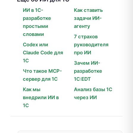
ИИ в 1С-
Как ставить
разработке
задачи ИИ-
простыми
агенту
словами
7 страхов
Codex или
руководителя
Claude Code для
про ИИ
1С
Зачем ИИ-
Что такое MCP-
разработке
сервер для 1С
1С:EDT
Как мы
Анализ базы 1С
внедрили ИИ в
через ИИ
1С