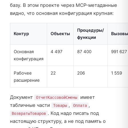
базу. В этом проекте через MCP-метаданные
видно, что основная конфигурация крупная:
Процедуры/
Контур
Объекты
Вызов
функции
Основная
4 497
87 400
991 627
конфигурация
Рабочее
22
206
1 559
расширение
Документ
имеет
ОтчетКассовойСмены
табличные части
,
,
Товары
Оплата
. Код надо писать под
ВозвратыТоваров
настоящую структуру, а не под память о