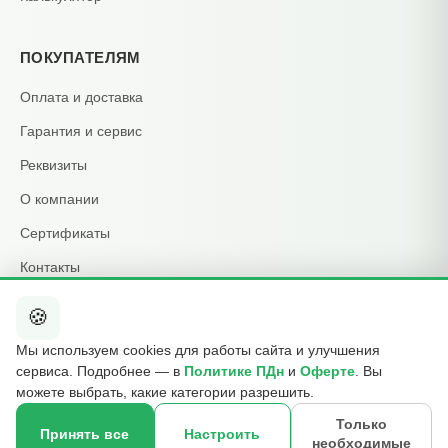
ПОКУПАТЕЛЯМ
Оплата и доставка
Гарантия и сервис
Реквизиты
О компании
Сертификаты
Контакты
🍪
КОНТАКТЫ
Мы используем cookies для работы сайта и улучшения
+7 495 015-01-39
сервиса. Подробнее — в
Политике ПДн
и
Оферте
. Вы
📞
ежедневно 09:00–21:00
можете выбрать, какие категории разрешить.
info@b2cmsk.ru
✉️
Только
Принять все
Настроить
необходимые
МО, Люберцы, ул. Красная, д. 4