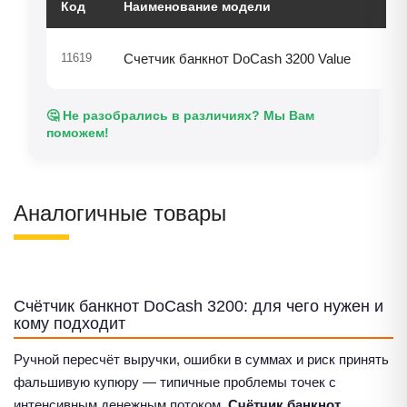
Код
Наименование модели
Ц
5
11619
Счетчик банкнот DoCash 3200 Value
🤔 Не разобрались в различиях? Мы Вам
поможем!
Аналогичные товары
Счётчик банкнот DoCash 3200: для чего нужен и
кому подходит
Ручной пересчёт выручки, ошибки в суммах и риск принять
фальшивую купюру — типичные проблемы точек с
интенсивным денежным потоком.
Счётчик банкнот