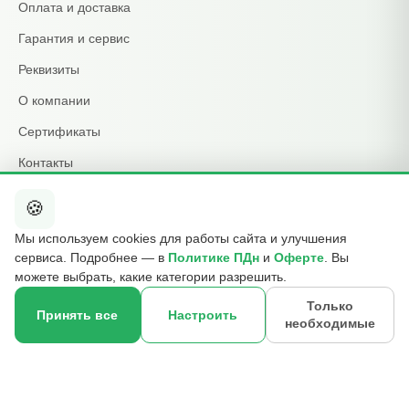
Оплата и доставка
Гарантия и сервис
Реквизиты
О компании
Сертификаты
Контакты
🍪
КОНТАКТЫ
Мы используем cookies для работы сайта и улучшения
+7 495 015-01-39
сервиса. Подробнее — в
Политике ПДн
и
Оферте
. Вы
📞
ежедневно 09:00–21:00
можете выбрать, какие категории разрешить.
info@b2cmsk.ru
✉️
Только
Принять все
Настроить
необходимые
МО, Люберцы, ул. Красная, д. 4
×
📍
☎
Оставить контакт
© 2017–2026 ООО «В2С УПР» · ИНН 5027255140 · ОГРН