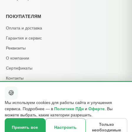
ПОКУПАТЕЛЯМ
Оплата и доставка
Гарантия и сервис
Реквизиты
О компании
Сертификаты
Контакты
🍪
КОНТАКТЫ
Мы используем cookies для работы сайта и улучшения
+7 495 015-01-39
сервиса. Подробнее — в
Политике ПДн
и
Оферте
. Вы
📞
ежедневно 09:00–21:00
можете выбрать, какие категории разрешить.
info@b2cmsk.ru
✉️
Только
Принять все
Настроить
необходимые
МО, Люберцы, ул. Красная, д. 4