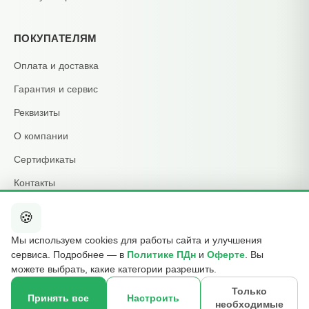
ПОКУПАТЕЛЯМ
Оплата и доставка
Гарантия и сервис
Реквизиты
О компании
Сертификаты
Контакты
🍪
КОНТАКТЫ
Мы используем cookies для работы сайта и улучшения
+7 495 015-01-39
сервиса. Подробнее — в
Политике ПДн
и
Оферте
. Вы
📞
ежедневно 09:00–21:00
можете выбрать, какие категории разрешить.
info@b2cmsk.ru
✉️
Только
Принять все
Настроить
необходимые
МО, Люберцы, ул. Красная, д. 4