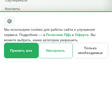
Сертификаты
Контакты
🍪
КОНТАКТЫ
Мы используем cookies для работы сайта и улучшения
+7 495 015-01-39
сервиса. Подробнее — в
Политике ПДн
и
Оферте
. Вы
📞
ежедневно 09:00–21:00
можете выбрать, какие категории разрешить.
info@b2cmsk.ru
✉️
Только
Принять все
Настроить
необходимые
МО, Люберцы, ул. Красная, д. 4
×
📍
☎
Оставить контакт
© 2017–2026 ООО «В2С УПР» · ИНН 5027255140 · ОГРН
1175027020046 · КПП 502701001
140000, Московская обл., г. Люберцы, ул. Красная, д. 4, эт. 2, ком.
12
Реквизиты
Политика ПДн
Публичная оферта
Отзыв согласия
Контакты