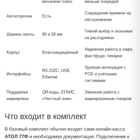
механизм Seiko
меньше очередей
Сокращение времени на
Автоотрезчик
Есть
обслуживание
Гибкий выбор и экономия
Ширина ленты
80 и 58 мм
на расходниках
Надёжная работа в кафе,
Корпус
Влагозащищённый
фастфуде, пекарне
Удобная интеграция с
RS‑232C, USB,
Интерфейсы
POS и учётными
Ethernet
системами
Поддержка
QR‑коды, ЕГАИС,
Законная работа с
маркировки
«Честный знак»
маркированным товаром
Что входит в комплект
В базовый комплект обычно входит сама онлайн‑касса
АТОЛ 77Ф
и необходимая документация. Подключение к