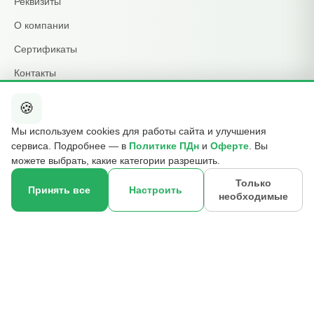
Реквизиты
О компании
Сертификаты
Контакты
🍪
КОНТАКТЫ
Мы используем cookies для работы сайта и улучшения
+7 495 015-01-39
сервиса. Подробнее — в
Политике ПДн
и
Оферте
. Вы
📞
ежедневно 09:00–21:00
можете выбрать, какие категории разрешить.
info@b2cmsk.ru
✉️
Только
Принять все
Настроить
необходимые
МО, Люберцы, ул. Красная, д. 4
×
📍
☎
Оставить контакт
© 2017–2026 ООО «В2С УПР» · ИНН 5027255140 · ОГРН
1175027020046 · КПП 502701001
140000, Московская обл., г. Люберцы, ул. Красная, д. 4, эт. 2, ком.
12