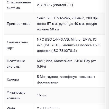
Операционная
АТОЛ ОС (Android 7.1)
система
Seiko SII LTP-02-245, 70 мм/с, 203 dpi,
Принтер чеков
лента 57 мм, рулон до 40 мм, ресурс
головки 50 км
NFC (ISO 14443 A/B, Mifare, EMV), IC-
Считыватели
чип (ISO 7816), магнитная полоса 1/2/3
карт
дорожки (ISO 7810/7811)
Платёжные
МИР, Visa, MasterCard, АТОЛ Pay (от
системы
0,9%)
5 Мп, задняя, автофокус, вспышка +
Камера
фронтальная
Физические
15 шт.
клавиши
Wi-Fi
2,4 ГГц / 5 ГГц