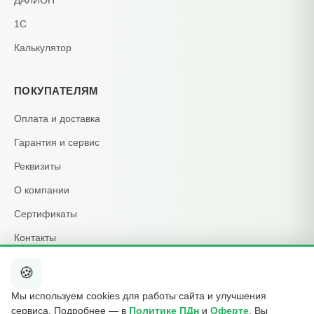
ДАЛИОН
1С
Калькулятор
ПОКУПАТЕЛЯМ
Оплата и доставка
Гарантия и сервис
Реквизиты
О компании
Сертификаты
Контакты
🍪
КОНТАКТЫ
Мы используем cookies для работы сайта и улучшения
+7 495 015-01-39
сервиса. Подробнее — в
Политике ПДн
и
Оферте
. Вы
📞