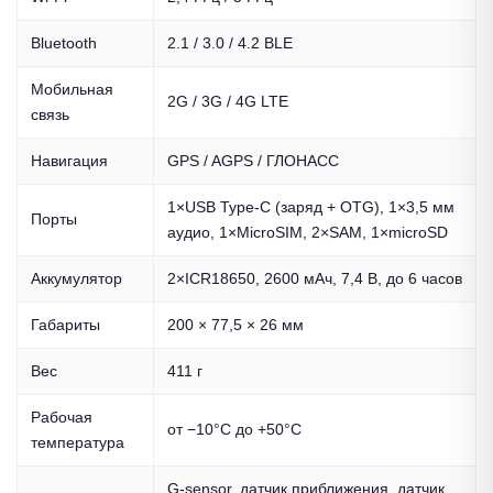
Bluetooth
2.1 / 3.0 / 4.2 BLE
Мобильная
2G / 3G / 4G LTE
связь
Навигация
GPS / AGPS / ГЛОНАСС
1×USB Type-C (заряд + OTG), 1×3,5 мм
Порты
аудио, 1×MicroSIM, 2×SAM, 1×microSD
Аккумулятор
2×ICR18650, 2600 мАч, 7,4 В, до 6 часов
Габариты
200 × 77,5 × 26 мм
Вес
411 г
Рабочая
от −10°C до +50°C
температура
G-sensor, датчик приближения, датчик