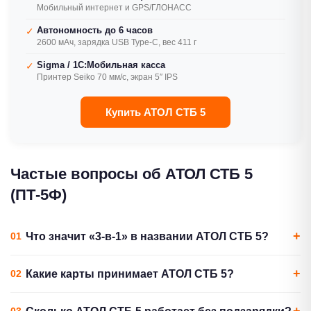
Мобильный интернет и GPS/ГЛОНАСС
Автономность до 6 часов
✓
2600 мАч, зарядка USB Type-C, вес 411 г
Sigma / 1С:Мобильная касса
✓
Принтер Seiko 70 мм/с, экран 5″ IPS
Купить АТОЛ СТБ 5
Частые вопросы об АТОЛ СТБ 5
(ПТ-5Ф)
Что значит «3-в-1» в названии АТОЛ СТБ 5?
АТОЛ СТБ 5 объединяет три устройства в одном корпусе:
Какие карты принимает АТОЛ СТБ 5?
Онлайн-касса
— фискальный регистратор со слотом
Терминал принимает карты тремя способами:
ФН и встроенным принтером чеков Seiko 70 мм/с.