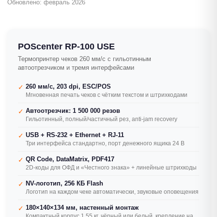
Обновлено: февраль 2026
POScenter RP-100 USE
Термопринтер чеков 260 мм/с с гильотинным
автоотрезчиком и тремя интерфейсами
260 мм/с, 203 dpi, ESC/POS
✓
Мгновенная печать чеков с чётким текстом и штрихкодами
Автоотрезчик: 1 500 000 резов
✓
Гильотинный, полный/частичный рез, anti-jam recovery
USB + RS-232 + Ethernet + RJ-11
✓
Три интерфейса стандартно, порт денежного ящика 24 В
QR Code, DataMatrix, PDF417
✓
2D-коды для ОФД и «Честного знака» + линейные штрихкоды
NV-логотип, 256 КБ Flash
✓
Логотип на каждом чеке автоматически, звуковые оповещения
180×140×134 мм, настенный монтаж
✓
Компактный корпус 1,55 кг, чёрный или белый, крепление на