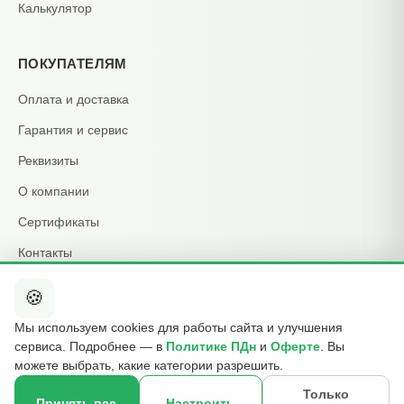
Калькулятор
ПОКУПАТЕЛЯМ
Оплата и доставка
Гарантия и сервис
Реквизиты
О компании
Сертификаты
Контакты
🍪
КОНТАКТЫ
Мы используем cookies для работы сайта и улучшения
+7 495 015-01-39
сервиса. Подробнее — в
Политике ПДн
и
Оферте
. Вы
📞
ежедневно 09:00–21:00
можете выбрать, какие категории разрешить.
info@b2cmsk.ru
✉️
Только
Принять все
Настроить