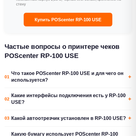
стену
Купить POScenter RP-100 USE
Частые вопросы о принтере чеков
POScenter RP-100 USE
Что такое POScenter RP-100 USE и для чего он
используется?
POScenter RP-100 USE (арт. 736066) — это термопринтер
Какие интерфейсы подключения есть у RP-100
чеков для кассовых рабочих мест. Принтер используется в
USE?
розничных магазинах, кафе, ресторанах, аптеках, на
складах и АЗС для печати кассовых чеков, пречеков,
В стандартную комплектацию POScenter RP-100 USE
Какой автоотрезчик установлен в RP-100 USE?
заказов на кухню и сопроводительных документов.
входят три интерфейса: USB, RS-232 (COM-порт) и
Ethernet. Все три доступны одновременно — не нужно
В POScenter RP-100 USE установлен гильотинный
Скорость печати — до 260 мм/с, разрешение — 203 dpi.
Какую бумагу использует POScenter RP-100
выбирать модификацию при заказе.