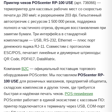
Принтер чеков POScenter RP-100 USE
(арт. 736066) —
термопринтер для кассовых рабочих мест со скоростью
печати до 260 мм/с и разрешением 203 dpi. Гильотинный
автоотрезчик с ресурсом 1 500 000 резов, поддержка
полного и частичного отреза, функция восстановления при
замятии бумаги. Три интерфейса в стандартной
комплектации — USB, RS-232, Ethernet — плюс порт
денежного ящика RJ-11. Совместим с протоколом
ESC/POS, печатает линейные и двумерные штрихкоды:
QR Code, PDF417, DataMatrix.
Компания
B2C
— официальный поставщик торгового
оборудования POScenter. Мы поставляем
POScenter RP-
100 USE
для розничных магазинов, предприятий общепита,
складских комплексов и других точек, где требуется
быстрая и надёжная печать чеков.
POS-периферия
POScenter работает в единой экосистеме с кассовым ПО:
принтер подключается к терминалу через USB, COM-порт