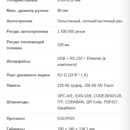
Толщина бумаги
0,06–0,08 мм
Макс. диаметр рулона
80 мм
Автоотрезчик
Гильотинный, полный/частичный рез
Ресурс автоотрезчика
1 500 000 резов
Ресурс печатающей
100 км
головки
USB + RS-232 + Ethernet (в
Интерфейсы
комплекте)
Порт денежного ящика
RJ-11 (24 В / 1 А)
Память
128 КБ буфер, 256 КБ NV Flash
UPC-A/E, EAN-13/8, CODE39/93/128,
Штрихкоды
ITF, CODABAR, QR Code, PDF417,
DataMatrix
Протокол
ESC/POS
Габариты
180 × 140 × 134,1 мм