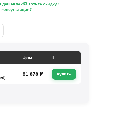
и дешевле?
🎁 Хотите скидку?
а консультация?
Цена
81 878 ₽
Купить
et)