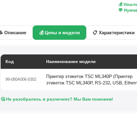
💰 Нашл
💬 Нужн
📝 Описание
💰 Цены и модели
📋 Характеристики
Код
Наименование модели
Принтер этикеток TSC ML340P (Принтер
99-080A006-0302
этикеток TSC ML340P, RS-232, USB, Ethern
🤔 Не разобрались в различиях? Мы Вам поможем!