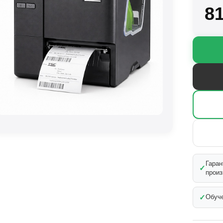
8
Гаран
✓
произ
✓
Обуче