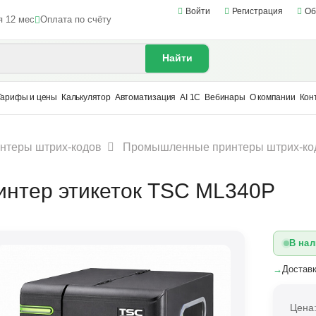
Войти
Регистрация
Об
я 12 мес
Оплата по счёту
Найти
Тарифы и цены
Калькулятор
Автоматизация
AI 1С
Вебинары
О компании
Кон
нтеры штрих-кодов
Промышленные принтеры штрих-ко
интер этикеток TSC ML340P
В нал
→
Доставк
Цена