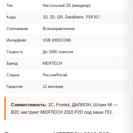
Тип
Настольный 2D (имиджер)
Коды
1D, 2D, QR, DataMatrix, PDF417
Считывание
Всенаправленное
Интерфейс
USB (HID/COM)
Скорость
До 1500 скан/сек
Бренд
MERTECH
Страна
Россия/Китай
Гарантия
12 месяцев
Совместимость:
1С, Frontol, ДАЛИОН, Штрих-М —
B2C настроит MERTECH 2310 P2D под ваше ПО.