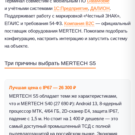
Терминал совместим с мобильным ПО
DataMobile
и учётными системами
1С:Предприятие
,
ДАЛИОН
.
Поддерживает работу с маркировкой «Честный ЗНАК»,
ЕГАИС и требования 54-ФЗ.
Компания B2C
— официальный
поставщик оборудования MERTECH. Помогаем подобрать
конфигурацию, настроить интеграцию и запустить систему
на объекте.
Три причины выбрать MERTECH S5
Лучшая цена с IP67 — 26 300 ₽
MERTECH S5 обладает теми же характеристиками,
что и MERTECH S40 (27 690 ₽): Android 13, 8-ядерный
процессор MTK, 4/64 ГБ, 2D-сканер E4, защита IP67,
падение с 1,5 м. Но стоит на 1 400 ₽ дешевле — это
самый доступный промышленный ТСД с полной
пылевлагозащитой на российском рынке. Экономия