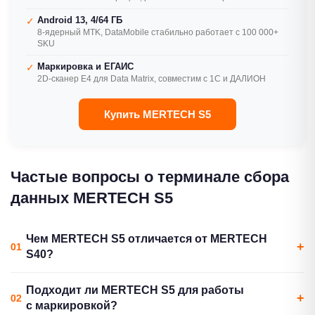
Android 13, 4/64 ГБ
✓
8-ядерный MTK, DataMobile стабильно работает с 100 000+
SKU
Маркировка и ЕГАИС
✓
2D-сканер E4 для Data Matrix, совместим с 1С и ДАЛИОН
Купить MERTECH S5
Частые вопросы о терминале сбора
данных MERTECH S5
Чем MERTECH S5 отличается от MERTECH
S40?
По техническим характеристикам MERTECH S5 и S40
Подходит ли MERTECH S5 для работы
практически идентичны: оба работают на Android 13,
с маркировкой?
оснащены 8-ядерным процессором MTK, 4/64 ГБ памяти,