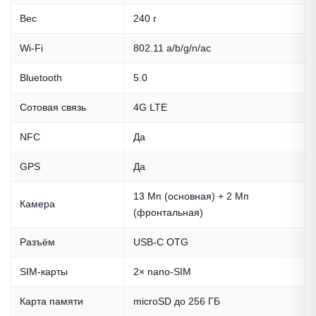
Вес
240 г
Wi-Fi
802.11 a/b/g/n/ac
Bluetooth
5.0
Сотовая связь
4G LTE
NFC
Да
GPS
Да
13 Мп (основная) + 2 Мп
Камера
(фронтальная)
Разъём
USB-C OTG
SIM-карты
2× nano-SIM
Карта памяти
microSD до 256 ГБ