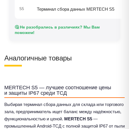
2
S5
Терминал сбора данных MERTECH S5
🤔 Не разобрались в различиях? Мы Вам
поможем!
Аналогичные товары
MERTECH S5 — лучшее соотношение цены
и защиты IP67 среди ТСД
Выбирая терминал сбора данных для склада или торгового
зала, предприниматель ищет баланс между надёжностью,
функциональностью и ценой.
MERTECH S5
—
промышленный Android-ТСД с полной защитой IP67 от пыли