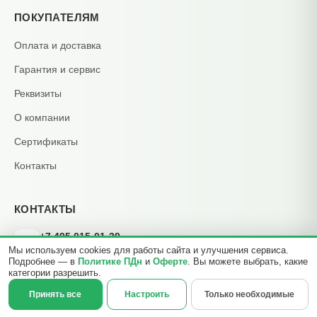
ПОКУПАТЕЛЯМ
Оплата и доставка
Гарантия и сервис
Реквизиты
О компании
Сертификаты
Контакты
КОНТАКТЫ
+7 495 015-01-39
📞
Мы используем cookies для работы сайта и улучшения сервиса.
ежедневно 09:00–21:00
Подробнее — в
Политике ПДн
и
Оферте
. Вы можете выбрать, какие
info@b2cmsk.ru
✉️
категории разрешить.
МО, Люберцы, ул. Красная, д. 4
×
Принять все
Настроить
Только необходимые
📍
☎
Позвонить
Задать вопрос