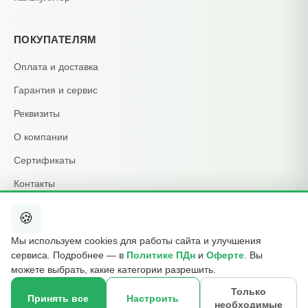
ПОКУПАТЕЛЯМ
Оплата и доставка
Гарантия и сервис
Реквизиты
О компании
Сертификаты
Контакты
🍪
КОНТАКТЫ
Мы используем cookies для работы сайта и улучшения
+7 495 015-01-39
сервиса. Подробнее — в
Политике ПДн
и
Оферте
. Вы
📞
ежедневно 09:00–21:00
можете выбрать, какие категории разрешить.
info@b2cmsk.ru
✉️
Только
Принять все
Настроить
необходимые
МО, Люберцы, ул. Красная, д. 4