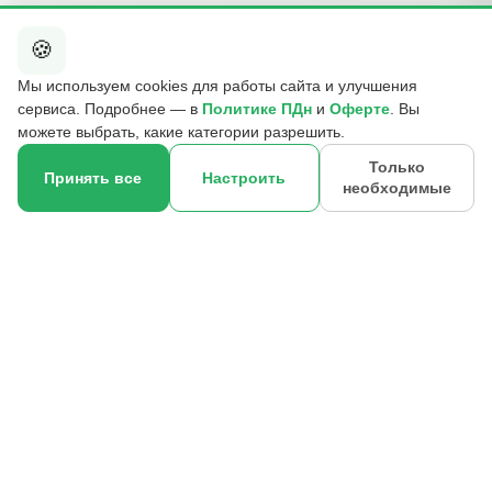
🍪
КОНТАКТЫ
Мы используем cookies для работы сайта и улучшения
+7 495 015-01-39
сервиса. Подробнее — в
Политике ПДн
и
Оферте
. Вы
📞
ежедневно 09:00–21:00
можете выбрать, какие категории разрешить.
info@b2cmsk.ru
✉️
Только
Принять все
Настроить
необходимые
МО, Люберцы, ул. Красная, д. 4
×
📍
☎
Оставить контакт
© 2017–2026 ООО «В2С УПР» · ИНН 5027255140 · ОГРН
1175027020046 · КПП 502701001
140000, Московская обл., г. Люберцы, ул. Красная, д. 4, эт. 2, ком.
12
Реквизиты
Политика ПДн
Публичная оферта
Отзыв согласия
Контакты