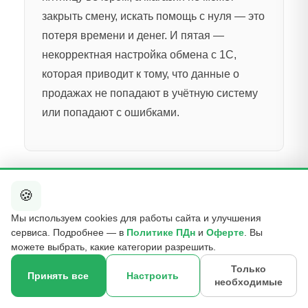
закрыть смену, искать помощь с нуля — это
потеря времени и денег. И пятая —
некорректная настройка обмена с 1С,
которая приводит к тому, что данные о
продажах не попадают в учётную систему
или попадают с ошибками.
Поддержка и будущее Frontol
🍪
Мы используем cookies для работы сайта и улучшения
сервиса. Подробнее — в
Политике ПДн
и
Оферте
. Вы
можете выбрать, какие категории разрешить.
Как B2C поддерживает клиентов?
Только
Принять все
Настроить
Отвечает Павел Сусин, технический директор
необходимые
×
☎
Оставить контакт
компании B2C