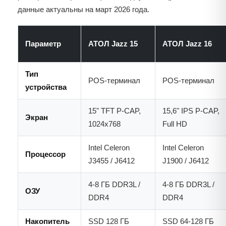
данные актуальны на март 2026 года.
Параметр
АТОЛ Jazz 15
АТОЛ Jazz 16
Тип
POS-терминал
POS-терминал
устройства
15" TFT P-CAP,
15,6" IPS P-CAP,
Экран
1024x768
Full HD
Intel Celeron
Intel Celeron
Процессор
J3455 / J6412
J1900 / J6412
4-8 ГБ DDR3L /
4-8 ГБ DDR3L /
ОЗУ
DDR4
DDR4
Накопитель
SSD 128 ГБ
SSD 64-128 ГБ