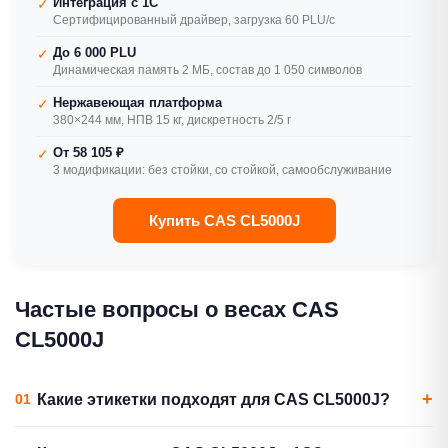
Интеграция с 1С
✓
Сертифицированный драйвер, загрузка 60 PLU/с
До 6 000 PLU
✓
Динамическая память 2 МБ, состав до 1 050 символов
Нержавеющая платформа
✓
380×244 мм, НПВ 15 кг, дискретность 2/5 г
От 58 105 ₽
✓
3 модификации: без стойки, со стойкой, самообслуживание
Купить CAS CL5000J
Частые вопросы о весах CAS
CL5000J
Какие этикетки подходят для CAS CL5000J?
CAS CL5000J печатает на термоэтикетках шириной до 60