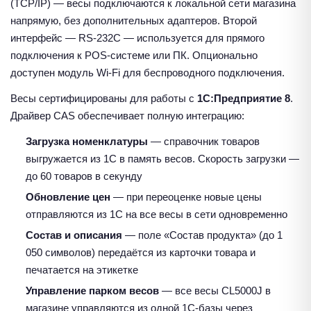
(TCP/IP) — весы подключаются к локальной сети магазина
напрямую, без дополнительных адаптеров. Второй
интерфейс — RS-232C — используется для прямого
подключения к POS-системе или ПК. Опционально
доступен модуль Wi-Fi для беспроводного подключения.
Весы сертифицированы для работы с
1С:Предприятие 8
.
Драйвер CAS обеспечивает полную интеграцию:
Загрузка номенклатуры
— справочник товаров
выгружается из 1С в память весов. Скорость загрузки —
до 60 товаров в секунду
Обновление цен
— при переоценке новые цены
отправляются из 1С на все весы в сети одновременно
Состав и описания
— поле «Состав продукта» (до 1
050 символов) передаётся из карточки товара и
печатается на этикетке
Управление парком весов
— все весы CL5000J в
магазине управляются из одной 1С-базы через