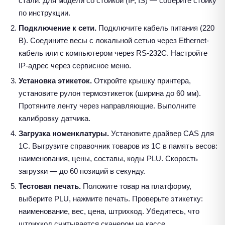
стали. Для модели со стойкой (IP, IS) — соберите стойку
по инструкции.
Подключение к сети.
Подключите кабель питания (220
В). Соедините весы с локальной сетью через Ethernet-
кабель или с компьютером через RS-232C. Настройте
IP-адрес через сервисное меню.
Установка этикеток.
Откройте крышку принтера,
установите рулон термоэтикеток (ширина до 60 мм).
Протяните ленту через направляющие. Выполните
калибровку датчика.
Загрузка номенклатуры.
Установите драйвер CAS для
1С. Выгрузите справочник товаров из 1С в память весов:
наименования, цены, составы, коды PLU. Скорость
загрузки — до 60 позиций в секунду.
Тестовая печать.
Положите товар на платформу,
выберите PLU, нажмите печать. Проверьте этикетку:
наименование, вес, цена, штрихкод. Убедитесь, что
штрихкод считывается сканером на кассе.