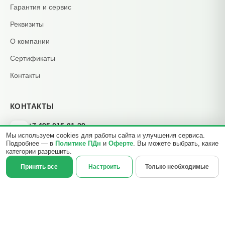
Гарантия и сервис
Реквизиты
О компании
Сертификаты
Контакты
КОНТАКТЫ
+7 495 015-01-39
📞
Мы используем cookies для работы сайта и улучшения сервиса.
ежедневно 09:00–21:00
Подробнее — в
Политике ПДн
и
Оферте
. Вы можете выбрать, какие
info@b2cmsk.ru
✉️
категории разрешить.
МО, Люберцы, ул. Красная, д. 4
×
Принять все
Настроить
Только необходимые
📍
☎
Позвонить
Оставить контакт
© 2017–2026 ООО «В2С УПР» · ИНН 5027255140 · ОГРН
1175027020046 · КПП 502701001