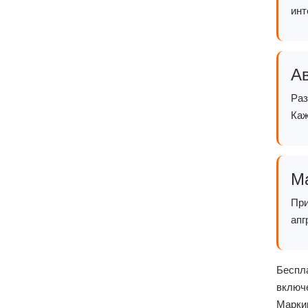
инт
А
Раз
Каж
М
При
апг
Беспл
включ
Марки