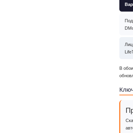
Вар
Под
DMc
Лиц
Life
В обои
обнов
Ключ
Пр
Ска
авт