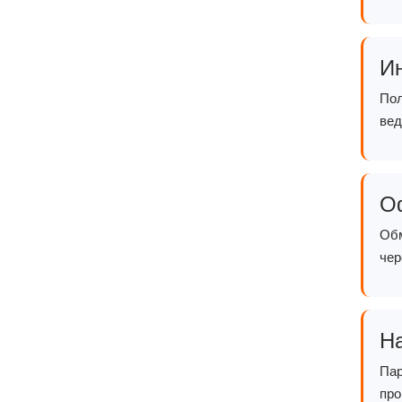
И
Пол
вед
О
Обм
чер
На
Пар
про