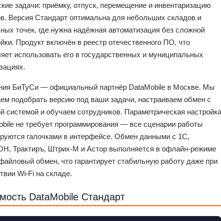
кие задачи: приёмку, отпуск, перемещение и инвентаризацию
ов. Версия Стандарт оптимальна для небольших складов и
ных точек, где нужна надёжная автоматизация без сложной
йки. Продукт включён в реестр отечественного ПО, что
яет использовать его в государственных и муниципальных
зациях.
ния БиТуСи — официальный партнёр DataMobile в Москве. Мы
ем подобрать версию под ваши задачи, настраиваем обмен с
й системой и обучаем сотрудников. Параметрическая настройк
bile не требует программирования — все сценарии работы
ируются галочками в интерфейсе. Обмен данными с 1С,
Н, Трактиръ, Штрих-М и Астор выполняется в офлайн-режиме
файловый обмен, что гарантирует стабильную работу даже при
твии Wi-Fi на складе.
мость DataMobile Стандарт