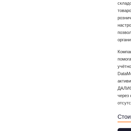
складс
товар
рознич
настро
позвол
органи
Компа
помога
учётно
DataMo
актив
ДАЛИО
через 
отсутс
Стои