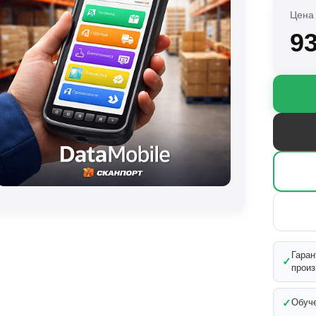
Цена 
9
Гаран
✓
произ
✓
Обуче