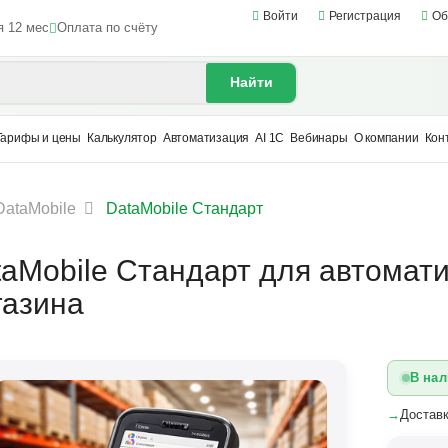
Войти
Регистрация
Об
я 12 мес
Оплата по счёту
Найти
Тарифы и цены
Калькулятор
Автоматизация
AI 1С
Вебинары
О компании
Кон
DataMobile
DataMobile Стандарт
taMobile Стандарт для автомати
газина
В нал
→
Доставк