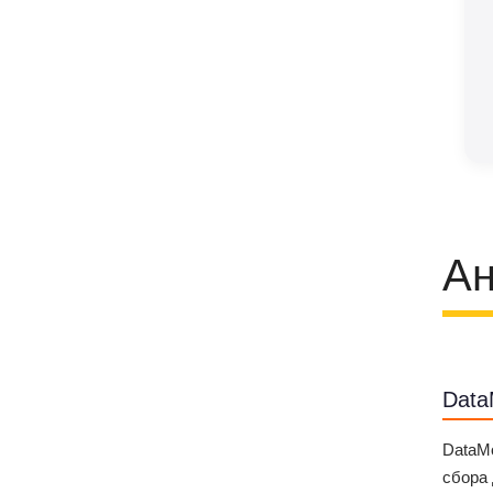
Ан
Data
DataM
сбора 