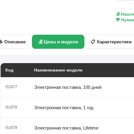
💰 Нашл
💬 Нужн
📝 Описание
💰 Цены и модели
📋 Характеристики
Код
Наименование модели
t51877
Электронная поставка, 100 дней
t51878
Электронная поставка, 1 год
t51879
Электронная поставка, Lifetime