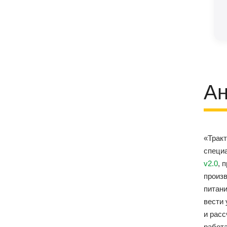
Ан
«Трак
специ
v2.0
, 
произ
питан
вести 
и рас
работа