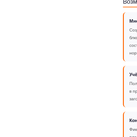
Возм
Мн
Соз
блю
сос
нор
Уч
Пол
в п
заг
Ко
Фик
пла