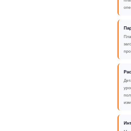
опе
Па
Пла
заг
про
Рас
Дет
уро
пол
изм
Инт