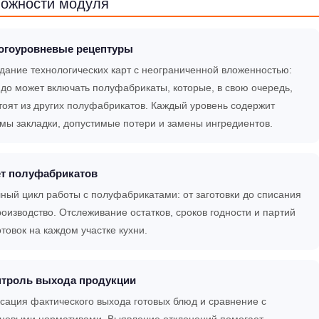
ожности модуля
огоуровневые рецептуры
дание технологических карт с неограниченной вложенностью:
до может включать полуфабрикаты, которые, в свою очередь,
тоят из других полуфабрикатов. Каждый уровень содержит
мы закладки, допустимые потери и замены ингредиентов.
ёт полуфабрикатов
ный цикл работы с полуфабрикатами: от заготовки до списания
роизводство. Отслеживание остатков, сроков годности и партий
отовок на каждом участке кухни.
нтроль выхода продукции
сация фактического выхода готовых блюд и сравнение с
новыми нормативами. Выявление отклонений помогает