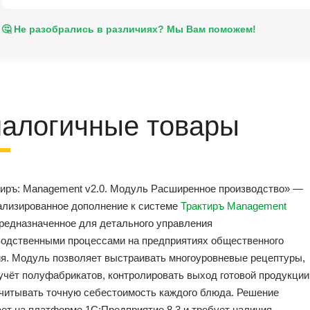
🤔 Не разобрались в различиях? Мы Вам поможем!
алогичные товары
тиръ: Management v2.0. Модуль Расширенное производство» —
ализированное дополнение к системе
Трактиръ Management
предназначенное для детального управления
водственными процессами на предприятиях общественного
ия. Модуль позволяет выстраивать многоуровневые рецептуры,
учёт полуфабрикатов, контролировать выход готовой продукции
считывать точную себестоимость каждого блюда. Решение
ет на платформе 1С:Предприятие 8.3 и требует наличия