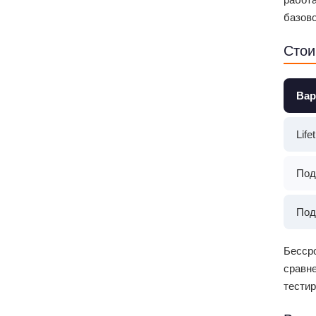
базово
Стои
Вар
Life
Под
Под
Бессро
сравне
тестир