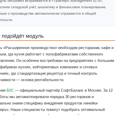
уль бесшовно встраивается в «Трактиръ Management v2.0»,
олняя складской учёт, аналитику и финансовое планирование.
ные о производстве автоматически отражаются в общей
ётности.
 подойдёт модуль
ь «Расширенное производство» необходим ресторанам, кафе и
ым, где кухня работает с полуфабрикатами собственного
овления. Он особенно востребован на предприятиях с большим
фабриках-кухнях, кейтеринговых компаниях и сетевых
ниях, где стандартизация рецептур и точный контроль
тоимости — основа рентабельности.
ния
B2C
— официальный партнёр СофтБаланс в Москве. За 12
боты мы автоматизировали порядка 30 ресторанов и
нально знаем специфику внедрения продуктов линейки
тиръ». Наши специалисты помогут подобрать оптимальный