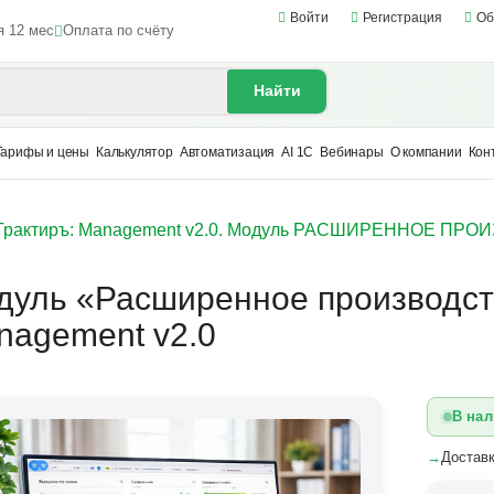
Войти
Регистрация
Об
я 12 мес
Оплата по счёту
Найти
Тарифы и цены
Калькулятор
Автоматизация
AI 1С
Вебинары
О компании
Кон
Трактиръ: Management v2.0. Модуль РАСШИРЕННОЕ ПР
дуль «Расширенное производст
nagement v2.0
В нал
→
Доставк