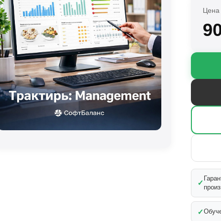
Цена 
9
Гаран
✓
произ
✓
Обуче