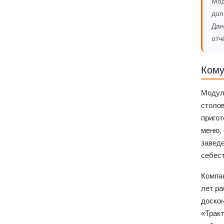
Мод
доп
Дан
отч
Кому
Модул
столов
пригот
меню, 
заведе
себес
Компа
лет ра
доско
«Трак