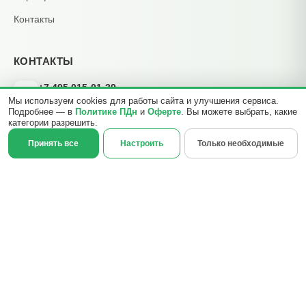
Контакты
КОНТАКТЫ
+7 495 015-01-39
📞
Мы используем cookies для работы сайта и улучшения сервиса.
ежедневно 09:00–21:00
Подробнее — в
Политике ПДн
и
Оферте
. Вы можете выбрать, какие
info@b2cmsk.ru
✉️
категории разрешить.
МО, Люберцы, ул. Красная, д. 4
×
Принять все
Настроить
Только необходимые
📍
☎
Позвонить
Задать вопрос
© 2017–2026 ООО «В2С УПР» · ИНН 5027255140 · ОГРН
1175027020046 · КПП 502701001
140000, Московская обл., г. Люберцы, ул. Красная, д. 4, эт. 2, ком.
12
Реквизиты
Политика ПДн
Публичная оферта
Отзыв согласия
Контакты