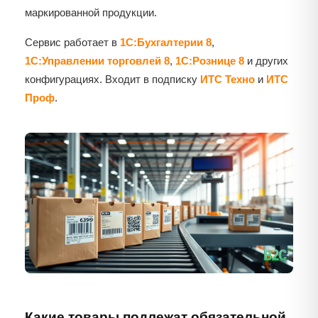
маркированной продукции.
Сервис работает в
1С:Бухгалтерии 8
,
1С:Управлении торговлей 8
,
1С:Рознице 8
и других
конфигурациях. Входит в подписку
ИТС Техно
и
ИТС
Проф
.
Какие товары подлежат обязательной