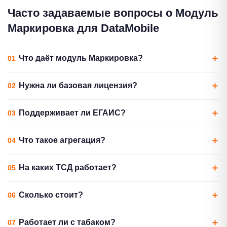
Часто задаваемые вопросы о Модуль
Маркировка для DataMobile
Что даёт модуль Маркировка?
Добавляет работу с маркированными товарами: приёмка,
Нужна ли базовая лицензия?
отгрузка, агрегация, вывод из оборота через «Честный
знак».
Да, модуль работает поверх
DataMobile Стандарт
и старше.
Поддерживает ли ЕГАИС?
Да, включая сканирование акцизных марок алкоголя.
Что такое агрегация?
Упаковка нескольких единиц маркированного товара
На каких ТСД работает?
в короб с присвоением группового кода.
Все Android ТСД:
АТОЛ Smart.Slim
,
MERTECH Q9C
и др.
Сколько стоит?
Уточняйте у менеджера B2C.
Работает ли с табаком?