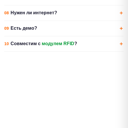
Да, все категории маркированных товаров: табак, обувь,
Нужен ли интернет?
одежда, лекарства, молочка.
Для обмена с ГИС МТ — да. Сканирование работает
Есть демо?
офлайн.
Да, 30 дней.
Совместим с
модулем RFID
?
Да, оба модуля могут работать одновременно.