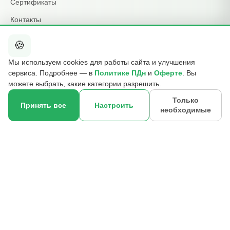
Сертификаты
Контакты
🍪
КОНТАКТЫ
Мы используем cookies для работы сайта и улучшения
+7 495 015-01-39
сервиса. Подробнее — в
Политике ПДн
и
Оферте
. Вы
📞
ежедневно 09:00–21:00
можете выбрать, какие категории разрешить.
info@b2cmsk.ru
✉️
Только
Принять все
Настроить
необходимые
МО, Люберцы, ул. Красная, д. 4
×
📍
☎
Оставить контакт
© 2017–2026 ООО «В2С УПР» · ИНН 5027255140 · ОГРН
1175027020046 · КПП 502701001
140000, Московская обл., г. Люберцы, ул. Красная, д. 4, эт. 2, ком.
12
Реквизиты
Политика ПДн
Публичная оферта
Отзыв согласия
Контакты