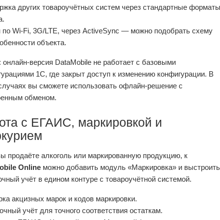
ржка других товароучётных систем через стандартные формат
а.
по Wi‑Fi, 3G/LTE, через ActiveSync — можно подобрать схему
обенности объекта.
 онлайн‑версия DataMobile не работает с базовыми
урациями 1С, где закрыт доступ к изменению конфигурации. В
 случаях вы сможете использовать офлайн‑решение с
оенным обменом.
ота с ЕГАИС, маркировкой и
курием
ы продаёте алкоголь или маркированную продукцию, к
bile Online
можно добавить модуль «Маркировка» и выстроить
чный учёт в едином контуре с товароучётной системой.
ка акцизных марок и кодов маркировки.
чный учёт для точного соответствия остаткам.