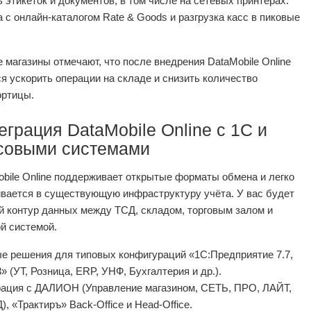
 этикеток и документов, в том числе на сетевых принтерах.
 с онлайн‑каталогом Rate & Goods и разгрузка касс в пиковые
 магазины отмечают, что после внедрения DataMobile Online
я ускорить операции на складе и снизить количество
ортицы.
еграция DataMobile Online с 1С и
совыми системами
bile Online поддерживает открытые форматы обмена и легко
ивается в существующую инфраструктуру учёта. У вас будет
й контур данных между ТСД, складом, торговым залом и
й системой.
ые решения для типовых конфигураций «1С:Предприятие 7.7,
.3» (УТ, Розница, ERP, УНФ, Бухгалтерия и др.).
рация с ДАЛИОН (Управление магазином, СЕТЬ, ПРО, ЛАЙТ,
, «Трактиръ» Back‑Office и Head‑Office.