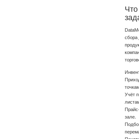
Что
зад
DataM
сбора 
продук
компан
торгов
Инвент
Прихо
точкам
Учёт п
листа
Прайс‑
зале.
Подбор
перем