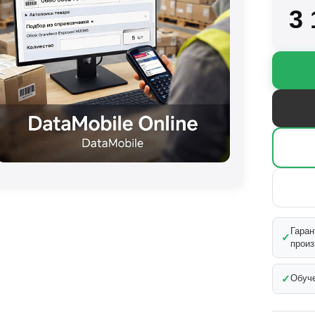
3
Гаран
✓
произ
✓
Обуче