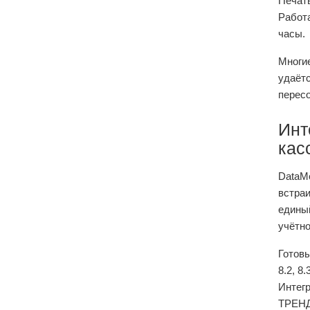
Печать
Работа
часы.
Многие
удаётс
перес
Инт
кас
DataMo
встра
едины
учётно
Готов
8.2, 8
Интег
ТРЕНД)