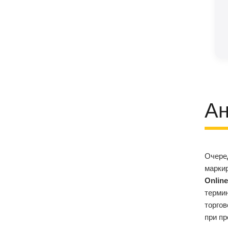
Ан
Очеред
марки
Online
термин
торгов
при пр