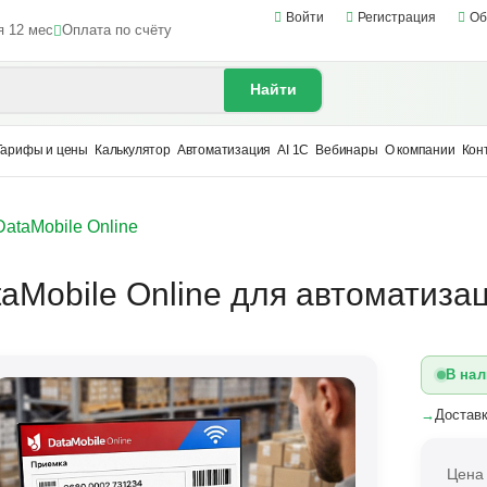
Войти
Регистрация
Об
я 12 мес
Оплата по счёту
Найти
Тарифы и цены
Калькулятор
Автоматизация
AI 1С
Вебинары
О компании
Кон
DataMobile Online
aMobile Online для автоматиза
В нал
→
Доставк
Цена 