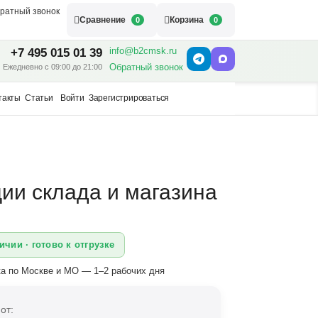
ратный звонок
Сравнение
Корзина
0
0
info@b2cmsk.ru
+7 495 015 01 39
Обратный звонок
Ежедневно с 09:00 до 21:00
такты
Статьи
Войти
Зарегистрироваться
ции склада и магазина
ичии · готово к отгрузке
а по Москве и МО — 1–2 рабочих дня
от: