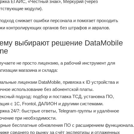
ржка ЕГАИС, «Честный знак», Меркурий (через
етствующие модули).
подход снижает ошибки персонала и помогает проходить
ки контролирующих органов без штрафов и авралов.
ему выбирают решение DataMobile
ine
учаете не просто лицензию, а рабочий инструмент для
тизации магазина и склада:
льные лицензии DataMobile, привязка к ID устройства и
чное использование без абонентской платы.
ксный подход: подбор и поставка ТСД, установка ПО,
ация с 1С, Frontol, ДАЛИОН и другими системами.
жка 24/7: быстрые ответы, Telegram‑группы и удалённое
ючение при необходимости.
ярные бесплатные обновления ПО с расширением функционала.
иже среднего по рынку за счёт экспертизы и отлаженных