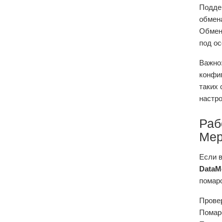
Подде
обмен
Обмен 
под ос
Важно:
конфиг
таких
настр
Раб
Мер
Если в
DataMo
помаро
Провер
Помаро