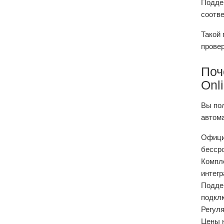
Подде
соотв
Такой 
провер
Поч
Onl
Вы пол
автома
Официа
бессро
Компле
интегр
Поддер
подкл
Регул
Цены н