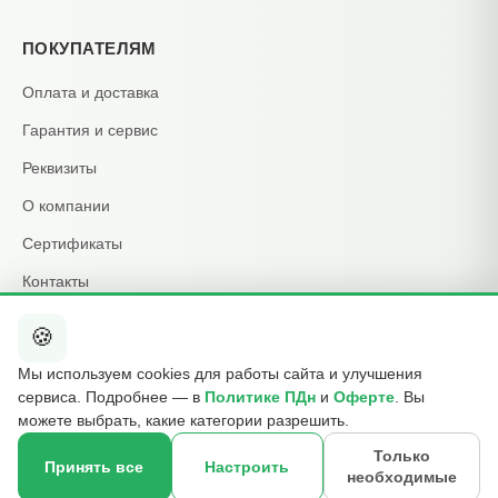
ПОКУПАТЕЛЯМ
Оплата и доставка
Гарантия и сервис
Реквизиты
О компании
Сертификаты
Контакты
🍪
КОНТАКТЫ
Мы используем cookies для работы сайта и улучшения
+7 495 015-01-39
сервиса. Подробнее — в
Политике ПДн
и
Оферте
. Вы
📞
ежедневно 09:00–21:00
можете выбрать, какие категории разрешить.
info@b2cmsk.ru
✉️
Только
Принять все
Настроить
необходимые
МО, Люберцы, ул. Красная, д. 4
×
📍
☎
Оставить контакт