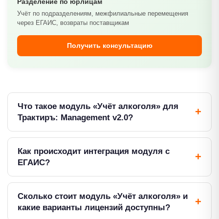
Разделение по юрлицам
Учёт по подразделениям, межфилиальные перемещения
через ЕГАИС, возвраты поставщикам
Получить консультацию
Что такое модуль «Учёт алкоголя» для
Трактиръ: Management v2.0?
Модуль «Учёт алкоголя» — это программное
дополнение к системе управленческого учёта
Как происходит интеграция модуля с
Трактиръ: Management v2.0, предназначенное для
ЕГАИС?
полноценной работы с ЕГАИС в заведениях
Интеграция модуля с ЕГАИС работает в
общественного питания. Модуль обеспечивает
автоматическом режиме. После первоначальной
Сколько стоит модуль «Учёт алкоголя» и
двусторонний обмен данными с единой
настройки система самостоятельно обменивается
какие варианты лицензий доступны?
государственной автоматизированной
данными с ЕГАИС по заданному расписанию. Вам не