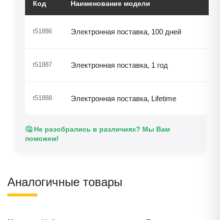
Код
Наименование модели
Це
1 
t51886
Электронная поставка, 100 дней
5 
t51887
Электронная поставка, 1 год
12
t51888
Электронная поставка, Lifetime
🤔 Не разобрались в различиях? Мы Вам
поможем!
Аналогичные товары