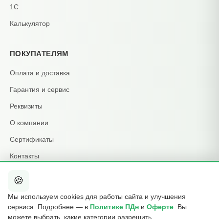
1С
Калькулятор
ПОКУПАТЕЛЯМ
Оплата и доставка
Гарантия и сервис
Реквизиты
О компании
Сертификаты
Контакты
🍪
КОНТАКТЫ
Мы используем cookies для работы сайта и улучшения
+7 495 015-01-39
сервиса. Подробнее — в
Политике ПДн
и
Оферте
. Вы
📞
ежедневно 09:00–21:00
можете выбрать, какие категории разрешить.