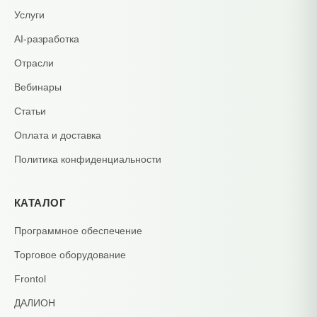
приходится вручную переносить данные между
Услуги
системами, что приводит к ошибкам и дублированию
AI-разработка
работы. Модуль в составе Трактиръ: Management
Отрасли
устраняет эту проблему, обеспечивая единый контур
учёта алкогольной продукции.
Вебинары
Статьи
Оплата и доставка
Политика конфиденциальности
КАТАЛОГ
Программное обеспечение
Торговое оборудование
Frontol
ДАЛИОН